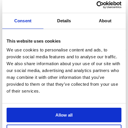
Consent
Details
About
Neem contact met ons op
Heb je een vraag?
This website uses cookies
Je antwoord is mogelijk te vinden op onze
“aan de slag” pagina
–
We use cookies to personalise content and ads, to
je vindt hier nuttige informatie over The Daily Mile en hoe het
provide social media features and to analyse our traffic.
werkt.
We also share information about your use of our site with
Heb je nog steeds vragen? We horen graag van je!
our social media, advertising and analytics partners who
may combine it with other information that you’ve
Mail ons op:
thedailymile@atletiekunie.nl
provided to them or that they’ve collected from your use
of their services.
Translate this page
Allow all